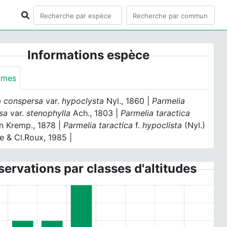
Informations espèce
ymes
a conspersa
var.
hypoclysta
Nyl., 1860 |
Parmelia
rsa
var.
stenophylla
Ach., 1803 |
Parmelia taractica
n Kremp., 1878 |
Parmelia taractica
f.
hypoclista
(Nyl.)
e & Cl.Roux, 1985 |
ervations par classes d'altitudes