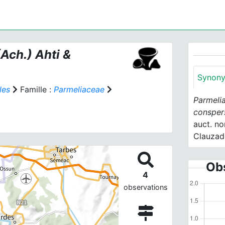
Ach.) Ahti &
Synon
les
Famille :
Parmeliaceae
Parmeli
conspe
auct. no
Clauzad
Obs
4
observations