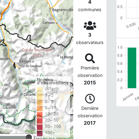
4
communes
3
observateurs
Première
observation
Nombre
d'observations
2015
0– 1
1– 2
2– 5
5– 10
Dernière
10– 20
observation
20– 50
2017
50– 100
100+
2026