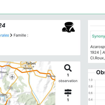
24
rales
Famille :
Synon
Acarosp
1924 |
A
Cl.Roux,
Obs
1
observation
1