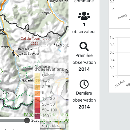
commune
1
observateur
Première
observation
Nombre
d'observations
2014
0– 1
1– 2
2– 5
5– 10
Dernière
10– 20
observation
20– 50
2014
50– 100
100+
2026
10 km