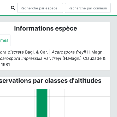
Informations espèce
ymes
ora discreta
Bagl. & Car. |
Acarospora freyii
H.Magn.,
carospora impressula
var.
freyi
(H.Magn.) Clauzade &
 1981
ervations par classes d'altitudes