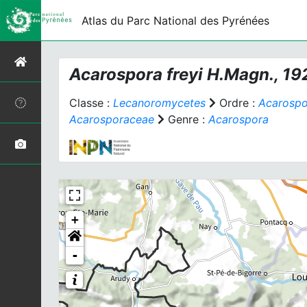
Atlas du Parc National des Pyrénées
Acarospora freyi
H.Magn., 19
Classe :
Lecanoromycetes
Ordre :
Acarospo
Acarosporaceae
Genre :
Acarospora
+
-