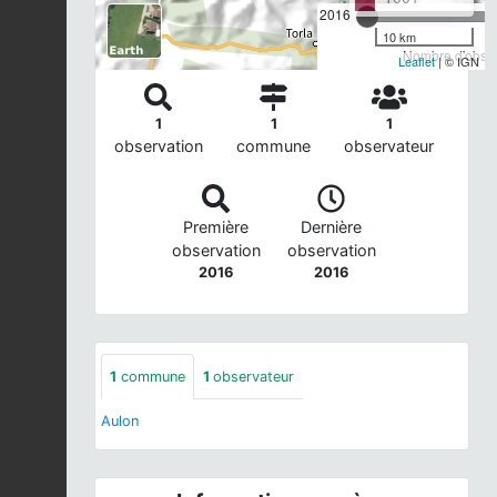
2016
10 km
Nombre d'observ
Leaflet
| © IGN
1
1
1
observation
commune
observateur
Première
Dernière
observation
observation
2016
2016
1
commune
1
observateur
Aulon