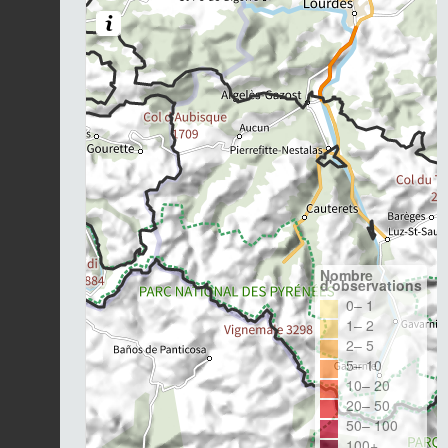
Nombre
d'observations
0– 1
1– 2
2– 5
5– 10
10– 20
20– 50
50– 100
100+