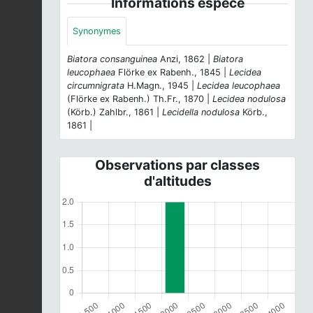
Informations espèce
Synonymes
Biatora consanguinea
Anzi, 1862 |
Biatora
leucophaea
Flörke ex Rabenh., 1845 |
Lecidea
circumnigrata
H.Magn., 1945 |
Lecidea leucophaea
(Flörke ex Rabenh.) Th.Fr., 1870 |
Lecidea nodulosa
(Körb.) Zahlbr., 1861 |
Lecidella nodulosa
Körb.,
1861 |
Observations par classes
d'altitudes