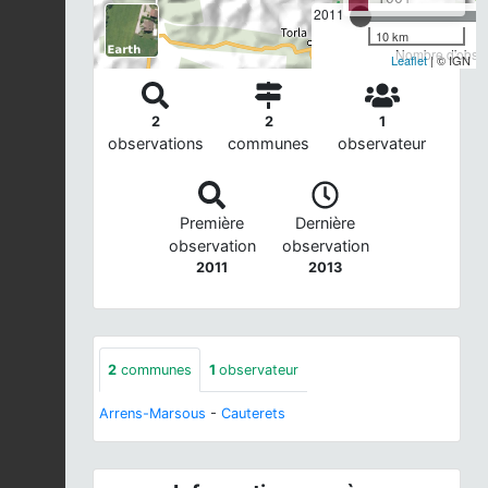
2011
10 km
Nombre d'observ
Leaflet
| © IGN
2
2
1
observations
communes
observateur
Première
Dernière
observation
observation
2011
2013
2
communes
1
observateur
Arrens-Marsous
-
Cauterets