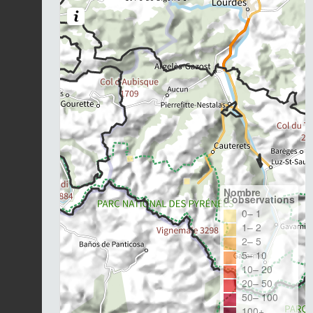
Nombre
d'observations
0– 1
1– 2
2– 5
5– 10
10– 20
20– 50
50– 100
100+