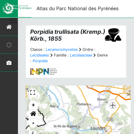
Atlas du Parc National des Pyrénées
Porpidia trullisata
(Kremp.)
Körb., 1855
Classe :
Lecanoromycetes
Ordre :
Lecideales
Famille :
Lecideaceae
Genre
:
Porpidia
+
-