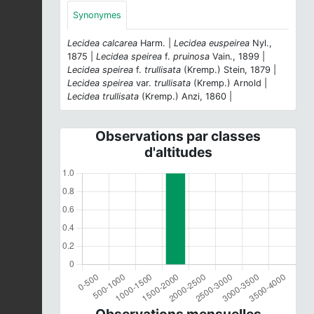
Synonymes
Lecidea calcarea
Harm. |
Lecidea euspeirea
Nyl.,
1875 |
Lecidea speirea
f.
pruinosa
Vain., 1899 |
Lecidea speirea
f.
trullisata
(Kremp.) Stein, 1879 |
Lecidea speirea
var.
trullisata
(Kremp.) Arnold |
Lecidea trullisata
(Kremp.) Anzi, 1860 |
Observations par classes
d'altitudes
Observations mensuelles