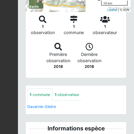
10 km
Nombre d'observ
Leaflet
| © IGN
1
1
1
observation
commune
observateur
Première
Dernière
observation
observation
2018
2018
1
commune
1
observateur
Gavarnie-Gèdre
Informations espèce