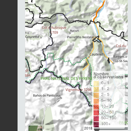
Nombre
d'observations
0– 1
1– 2
2– 5
5– 10
10– 20
20– 50
50– 100
100+
2018