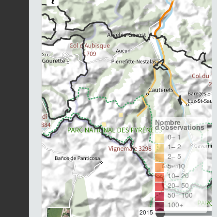
Nombre
d'observations
0– 1
1– 2
2– 5
5– 10
10– 20
20– 50
50– 100
100+
2015