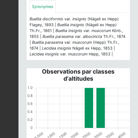
Synonymes
Buellia disciformis
var.
insignis
(Nägeli ex Hepp)
Flagey, 1893 |
Buellia insignis
(Nägeli ex Hepp)
Th.Fr., 1861 |
Buellia insignis
var.
muscorum
Körb.,
1855 |
Buellia parasema
var.
albocincta
Th.Fr., 1874
|
Buellia parasema
var.
muscorum
(Hepp) Th.Fr.,
1874 |
Lecidea insignis
Nägeli ex Hepp, 1853 |
Lecidea insignis
var.
muscorum
Hepp, 1853 |
Observations par classes
d'altitudes