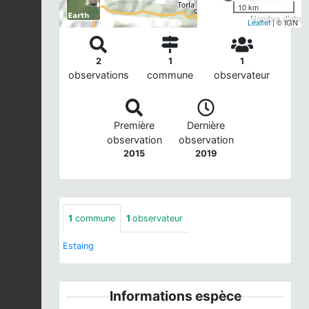
10 km
Nombre d'observ
Leaflet
| © IGN
2
1
1
observations
commune
observateur
Première
Dernière
observation
observation
2015
2019
1
commune
1
observateur
Estaing
Informations espèce