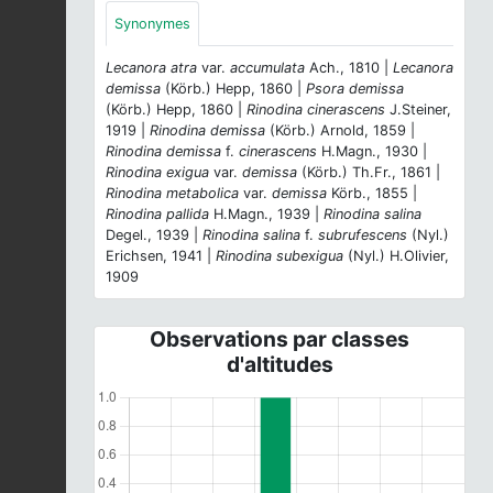
Synonymes
Lecanora atra
var.
accumulata
Ach., 1810 |
Lecanora
demissa
(Körb.) Hepp, 1860 |
Psora demissa
(Körb.) Hepp, 1860 |
Rinodina cinerascens
J.Steiner,
1919 |
Rinodina demissa
(Körb.) Arnold, 1859 |
Rinodina demissa
f.
cinerascens
H.Magn., 1930 |
Rinodina exigua
var.
demissa
(Körb.) Th.Fr., 1861 |
Rinodina metabolica
var.
demissa
Körb., 1855 |
Rinodina pallida
H.Magn., 1939 |
Rinodina salina
Degel., 1939 |
Rinodina salina
f.
subrufescens
(Nyl.)
Erichsen, 1941 |
Rinodina subexigua
(Nyl.) H.Olivier,
1909
Observations par classes
d'altitudes