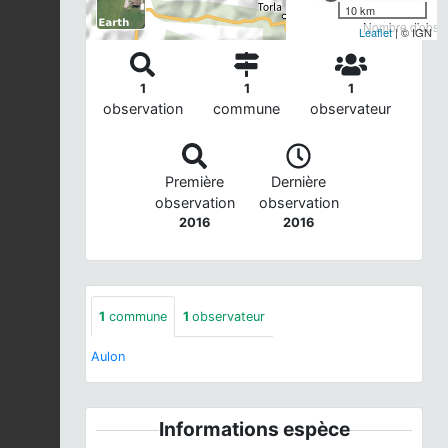
10 km
Nombre d'observ
Leaflet
| © IGN
1
1
1
observation
commune
observateur
Première
Dernière
observation
observation
2016
2016
1
commune
1
observateur
Aulon
Informations espèce