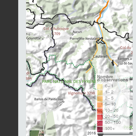
Nombre
d'observations
0– 1
1– 2
2– 5
5– 10
10– 20
20– 50
50– 100
100+
2016