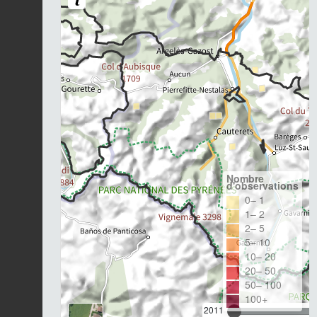
Nombre
d'observations
0– 1
1– 2
2– 5
5– 10
10– 20
20– 50
50– 100
100+
2011