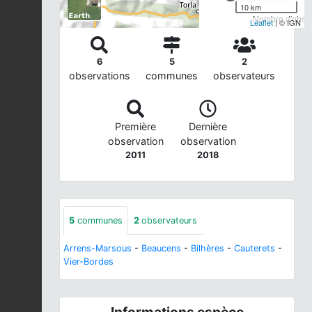
10 km
Nombre d'observ
Leaflet
| © IGN
6
5
2
observations
communes
observateurs
Première
Dernière
observation
observation
2011
2018
5
communes
2
observateurs
Arrens-Marsous
-
Beaucens
-
Bilhères
-
Cauterets
-
Vier-Bordes
Informations espèce