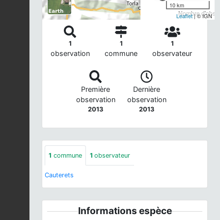
10 km
Nombre d'observ
Leaflet
| © IGN
1
1
1
observation
commune
observateur
Première
Dernière
observation
observation
2013
2013
1
commune
1
observateur
Cauterets
Informations espèce