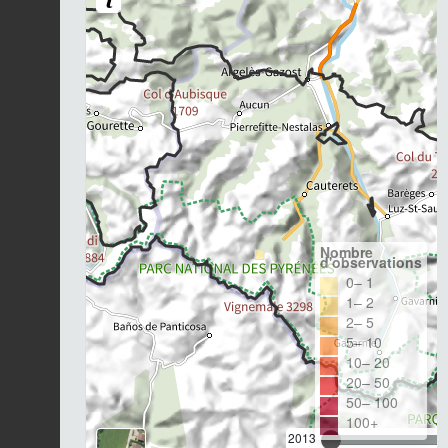
Nombre
d'observations
0– 1
1– 2
2– 5
5– 10
10– 20
20– 50
50– 100
100+
2013