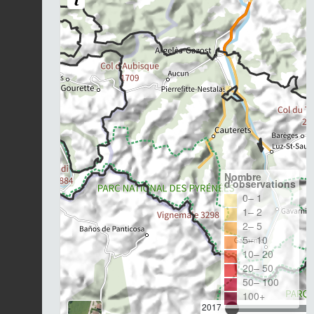
Nombre
d'observations
0– 1
1– 2
2– 5
5– 10
10– 20
20– 50
50– 100
100+
2017