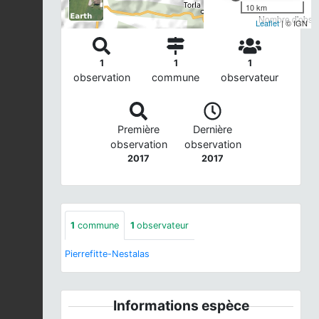
10 km
Nombre d'observ
Leaflet
| © IGN
1
1
1
observation
commune
observateur
Première
Dernière
observation
observation
2017
2017
1
commune
1
observateur
Pierrefitte-Nestalas
Informations espèce