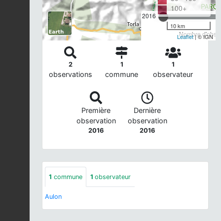
100+
2016
10 km
Nombre d'observ
Leaflet
| © IGN
2
1
1
observations
commune
observateur
Première
Dernière
observation
observation
2016
2016
1
commune
1
observateur
Aulon