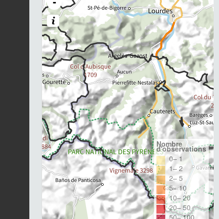
-
Nombre
d'observations
0– 1
1– 2
2– 5
5– 10
10– 20
20– 50
50– 100