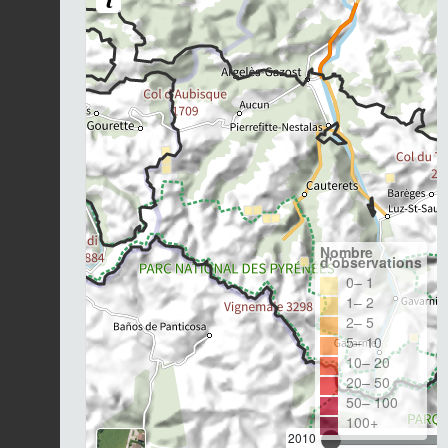
Nombre
d'observations
0– 1
1– 2
2– 5
5– 10
10– 20
20– 50
50– 100
100+
2010