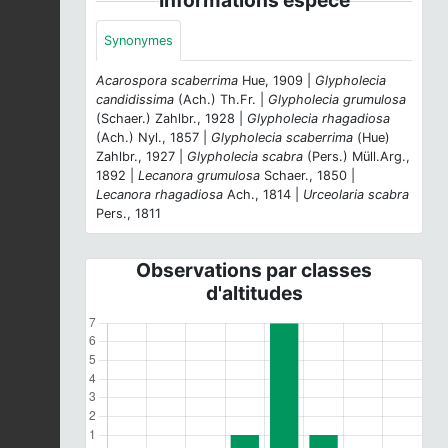
Synonymes
Acarospora scaberrima
Hue, 1909 |
Glypholecia
candidissima
(Ach.) Th.Fr. |
Glypholecia grumulosa
(Schaer.) Zahlbr., 1928 |
Glypholecia rhagadiosa
(Ach.) Nyl., 1857 |
Glypholecia scaberrima
(Hue)
Zahlbr., 1927 |
Glypholecia scabra
(Pers.) Müll.Arg.,
1892 |
Lecanora grumulosa
Schaer., 1850 |
Lecanora rhagadiosa
Ach., 1814 |
Urceolaria scabra
Pers., 1811
Observations par classes
d'altitudes