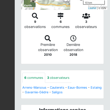
10 km
Nombre d'observ
Leaflet
| © IGN
9
6
3
observations
communes
observateurs
Première
Dernière
observation
observation
2010
2018
6
communes
3
observateurs
Arrens-Marsous
-
Cauterets
-
Eaux-Bonnes
-
Estaing
-
Gavarnie-Gèdre
-
Saligos
Informations espèce