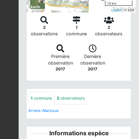
10 km
Nombre d'observ
Leaflet
| © IGN
2
1
2
observations
commune
observateurs
Première
Dernière
observation
observation
2017
2017
1
commune
2
observateurs
Arrens-Marsous
Informations espèce