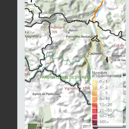
Nombre
d'observations
0– 1
1– 2
2– 5
5– 10
10– 20
20– 50
50– 100
100+
2017