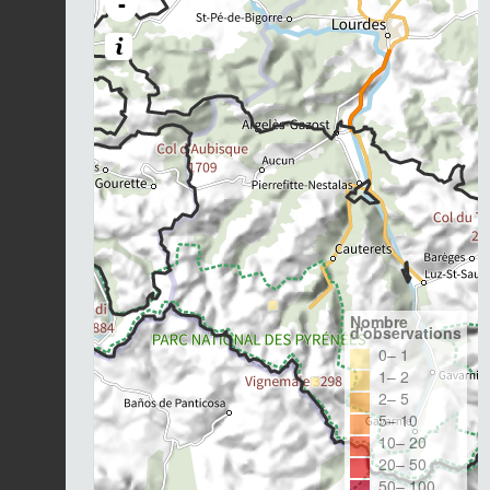
-
Nombre
d'observations
0– 1
1– 2
2– 5
5– 10
10– 20
20– 50
50– 100