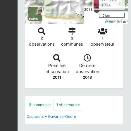
100+
2011
10 km
Nombre d'observ
Leaflet
| © IGN
2
2
1
observations
communes
observateur
Première
Dernière
observation
observation
2011
2018
2
communes
1
observateur
Cauterets
-
Gavarnie-Gèdre