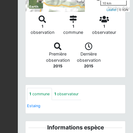
10 km
Nombre d'observ
Leaflet
| © IGN
1
1
1
observation
commune
observateur
Première
Dernière
observation
observation
2015
2015
1
commune
1
observateur
Estaing
Informations espèce