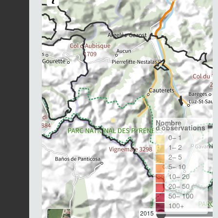
Nombre
d'observations
0– 1
1– 2
2– 5
5– 10
10– 20
20– 50
50– 100
100+
2015