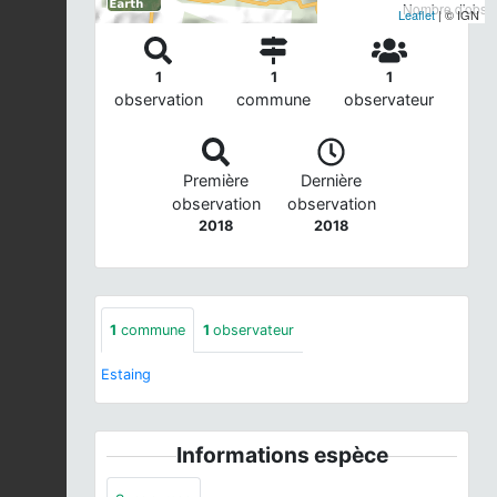
Nombre d'observ
Leaflet
| © IGN
1
1
1
observation
commune
observateur
Première
Dernière
observation
observation
2018
2018
1
commune
1
observateur
Estaing
Informations espèce