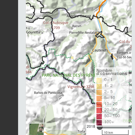
Nombre
d'observations
0– 1
1– 2
2– 5
5– 10
10– 20
20– 50
50– 100
100+
2018
10 km