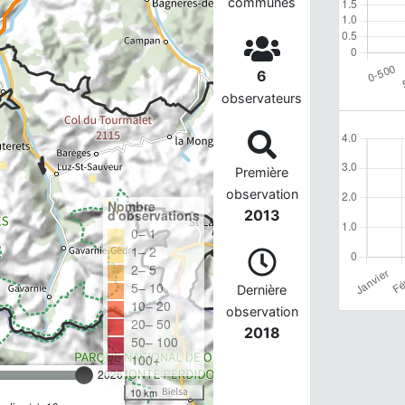
communes
6
observateurs
Première
observation
Nombre
d'observations
2013
0– 1
1– 2
2– 5
5– 10
Dernière
10– 20
observation
20– 50
2018
50– 100
100+
2026
10 km