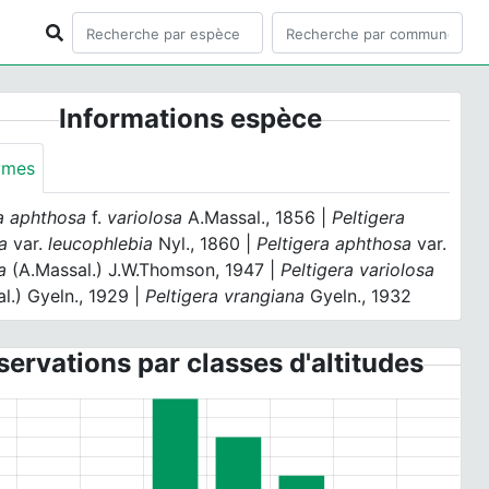
Informations espèce
ymes
ra aphthosa
f.
variolosa
A.Massal., 1856 |
Peltigera
sa
var.
leucophlebia
Nyl., 1860 |
Peltigera aphthosa
var.
a
(A.Massal.) J.W.Thomson, 1947 |
Peltigera variolosa
l.) Gyeln., 1929 |
Peltigera vrangiana
Gyeln., 1932
ervations par classes d'altitudes