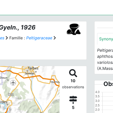
Gyeln., 1926
les
Famille :
Peltigeraceae
Synon
Peltige
aphtho
variolos
(A.Massa
10
Obs
observations
5