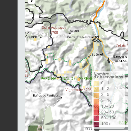
Nombre
d'observations
0– 1
1– 2
2– 5
5– 10
10– 20
20– 50
50– 100
100+
1933