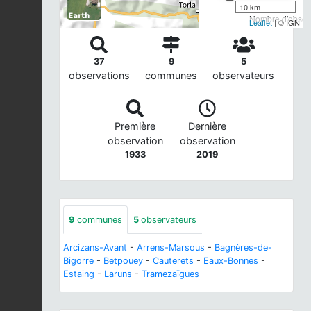
10 km
Nombre d'observ
Leaflet
| © IGN
37
9
5
observations
communes
observateurs
Première
Dernière
observation
observation
1933
2019
9
communes
5
observateurs
Arcizans-Avant
-
Arrens-Marsous
-
Bagnères-de-
Bigorre
-
Betpouey
-
Cauterets
-
Eaux-Bonnes
-
Estaing
-
Laruns
-
Tramezaïgues