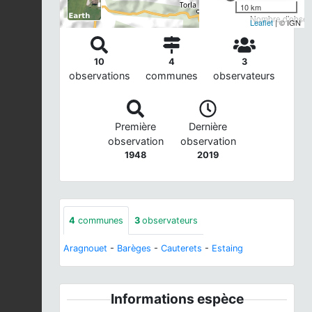
10 km
Nombre d'observ
Leaflet
| © IGN
10
4
3
observations
communes
observateurs
Première
Dernière
observation
observation
1948
2019
4
communes
3
observateurs
Aragnouet
-
Barèges
-
Cauterets
-
Estaing
Informations espèce