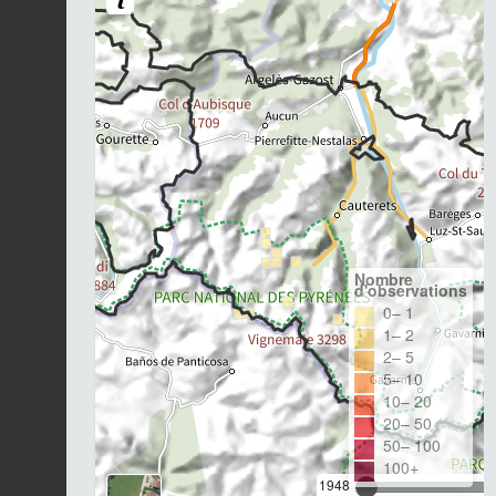
Nombre
d'observations
0– 1
1– 2
2– 5
5– 10
10– 20
20– 50
50– 100
100+
1948