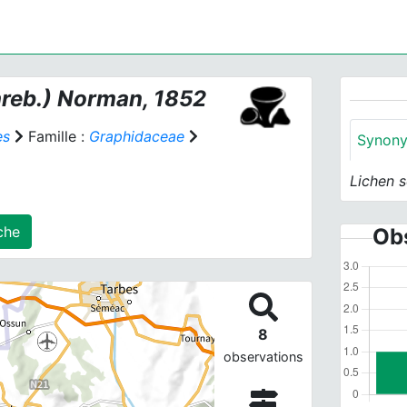
reb.) Norman, 1852
es
Famille :
Graphidaceae
Synon
Lichen 
s) agrégé(s) sur cette fiche
Obs
8
observations