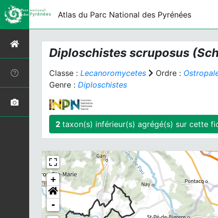
Atlas du Parc National des Pyrénées
Diploschistes scruposus
(Sch
Classe :
Lecanoromycetes
Ordre :
Ostropal
Genre :
Diploschistes
2
taxon(s) inférieur(
+
-