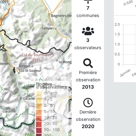
7
communes
3
observateurs
Première
observation
Nombre
d'observations
2013
0– 1
1– 2
2– 5
5– 10
Dernière
10– 20
observation
20– 50
2020
50– 100
100+