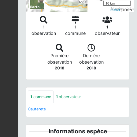
10 km
Nombre d'observ
Leaflet
| © IGN
1
1
1
observation
commune
observateur
Première
Dernière
observation
observation
2018
2018
1
commune
1
observateur
Cauterets
Informations espèce