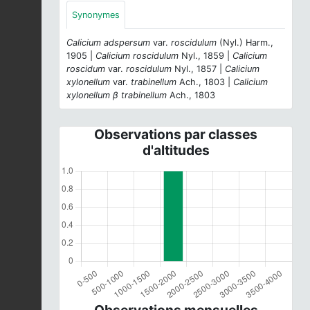
Synonymes
Calicium adspersum
var.
roscidulum
(Nyl.) Harm.,
1905 |
Calicium roscidulum
Nyl., 1859 |
Calicium
roscidum
var.
roscidulum
Nyl., 1857 |
Calicium
xylonellum
var.
trabinellum
Ach., 1803 |
Calicium
xylonellum β trabinellum
Ach., 1803
Observations par classes
d'altitudes
Observations mensuelles