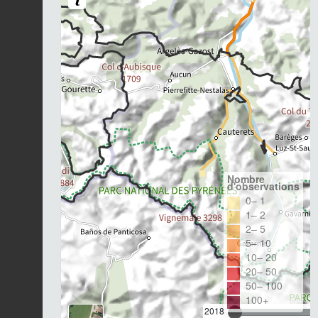
Nombre
d'observations
0– 1
1– 2
2– 5
5– 10
10– 20
20– 50
50– 100
100+
2018