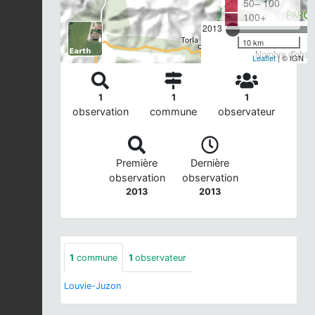
50– 100
100+
2013
10 km
Nombre d'observ
Leaflet
| © IGN
1
1
1
observation
commune
observateur
Première
Dernière
observation
observation
2013
2013
1
commune
1
observateur
Louvie-Juzon