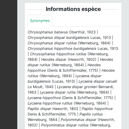
Informations espèce
Synonymes
Chrysophanus batavus
Oberthür, 1923 |
Chrysophanus dispar burdigalensis
Lucas, 1913 |
Chrysophanus dispar rutilus
(Werneburg, 1864) |
Chrysophanus hippothoe burdigalensis
Lucas, 1913
|
Chrysophanus hippothoe rutilus
(Werneburg,
1864) |
Heodes dispar
(Haworth, 1802) |
Heodes
dispar rutilus
(Werneburg, 1864) |
Heodes
hippothoe
(Denis & Schiffermüller, 1775) |
Heodes
rutilus
(Werneburg, 1864) |
Lycaena dispar
burdigalensis
(Lucas, 1913) |
Lycaena dispar carueli
Le Moult, 1945 |
Lycaena dispar gronieri
Bernardi,
1963 |
Lycaena dispar rutila
(Werneburg, 1864) |
Lycaena hippothoe
(Denis & Schiffermüller, 1775) |
Lycaena hippothoe rutilus
(Werneburg, 1864) |
Papilio dispar
Haworth, 1802 |
Papilio hippothoe
Denis & Schiffermüller, 1775 |
Papilio rutilus
Werneburg, 1864 |
Polyommatus dispar
(Haworth,
1802) |
Polyommatus dispar rutilus
(Werneburg,