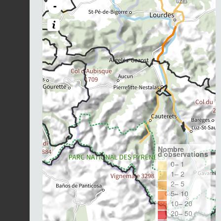
-
Nombre
d'observations
0– 1
1– 2
2– 5
5– 10
10– 20
20– 50