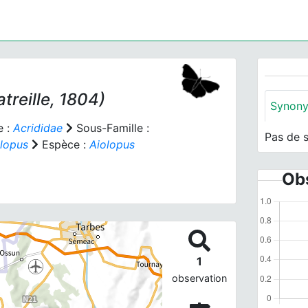
treille, 1804)
Synon
e :
Acrididae
Sous-Famille :
Pas de 
lopus
Espèce :
Aiolopus
Obs
1
observation