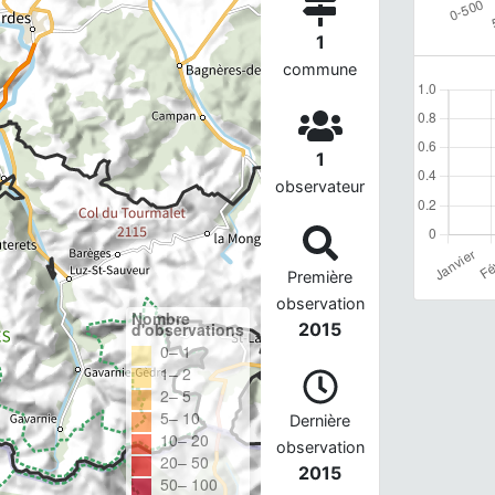
1
commune
1
observateur
Première
observation
Nombre
d'observations
2015
0– 1
1– 2
2– 5
5– 10
Dernière
10– 20
observation
20– 50
2015
50– 100