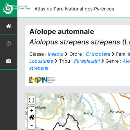
Atlas du Parc National des Pyrénées
Aïolope automnale
Aiolopus strepens strepens
(La
Classe :
Insecta
Ordre :
Orthoptera
Famill
Locustinae
Tribu :
Parapleurini
Genre :
Aio
strepens
+
-