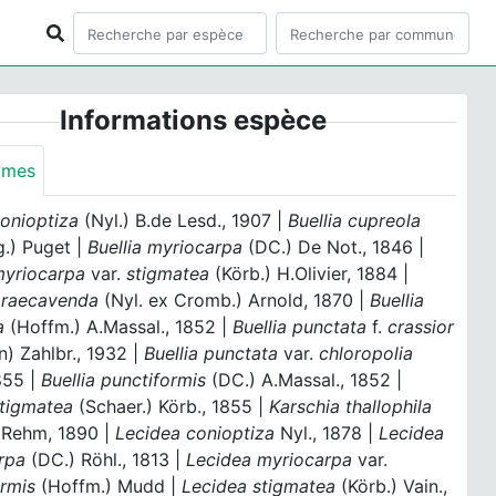
Informations espèce
ymes
conioptiza
(Nyl.) B.de Lesd., 1907 |
Buellia cupreola
g.) Puget |
Buellia myriocarpa
(DC.) De Not., 1846 |
 myriocarpa
var.
stigmatea
(Körb.) H.Olivier, 1884 |
 praecavenda
(Nyl. ex Cromb.) Arnold, 1870 |
Buellia
a
(Hoffm.) A.Massal., 1852 |
Buellia punctata
f.
crassior
n) Zahlbr., 1932 |
Buellia punctata
var.
chloropolia
855 |
Buellia punctiformis
(DC.) A.Massal., 1852 |
stigmatea
(Schaer.) Körb., 1855 |
Karschia thallophila
) Rehm, 1890 |
Lecidea conioptiza
Nyl., 1878 |
Lecidea
rpa
(DC.) Röhl., 1813 |
Lecidea myriocarpa
var.
ormis
(Hoffm.) Mudd |
Lecidea stigmatea
(Körb.) Vain.,