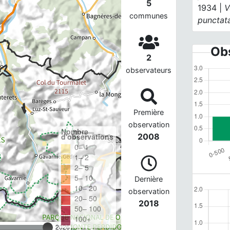
5
1934 |
V
communes
punctat
Obs
2
observateurs
Première
observation
Nombre
d'observations
2008
0– 1
1– 2
2– 5
5– 10
Dernière
10– 20
observation
20– 50
2018
50– 100
100+
2026