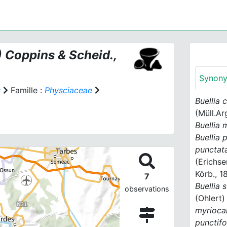
 Coppins & Scheid.,
Synon
s
Famille :
Physciaceae
Buellia 
(Müll.Ar
Buellia
Buellia
punctat
(Erichse
Körb., 1
7
Buellia 
observations
(Ohlert
myrioca
punctif