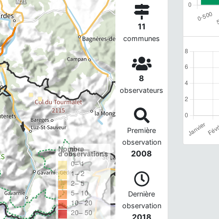
11
communes
8
observateurs
Première
observation
Nombre
d'observations
2008
0– 1
1– 2
2– 5
5– 10
Dernière
10– 20
observation
20– 50
2018