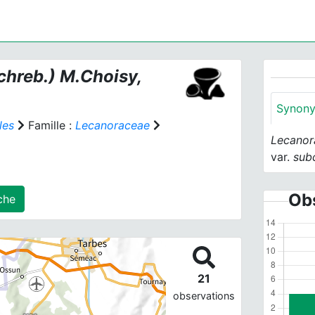
chreb.) M.Choisy,
Synon
les
Famille :
Lecanoraceae
Lecanor
var.
subc
Obs
s) agrégé(s) sur cette fiche
21
observations