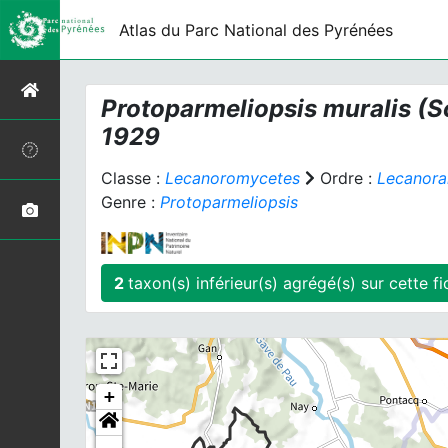
Atlas du Parc National des Pyrénées
Protoparmeliopsis muralis
(S
1929
Classe :
Lecanoromycetes
Ordre :
Lecanora
Genre :
Protoparmeliopsis
2
taxon(s) inférieur(
+