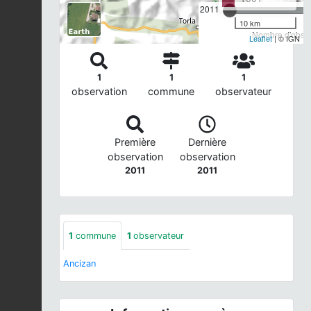
2011
10 km
Nombre d'observ
Leaflet
| © IGN
1
1
1
observation
commune
observateur
Première
Dernière
observation
observation
2011
2011
1
commune
1
observateur
Ancizan