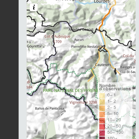
Nombre
d'observations
0– 1
1– 2
2– 5
5– 10
10– 20
20– 50
50– 100
100+