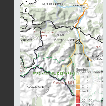
-
Nombre
d'observations
0– 1
1– 2
2– 5
5– 10
10– 20
20– 50
50– 100