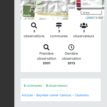
100+
2001
10 km
Nombre d'observ
Leaflet
| © IGN
3
3
3
observations
communes
observateurs
Première
Dernière
observation
observation
2001
2013
3
communes
3
observateurs
Ancizan
-
Beyrède-Jumet-Camous
-
Cauterets