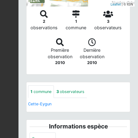
Nombre d'observ
Leaflet
| © IGN
2
1
3
observations
commune
observateurs
Première
Dernière
observation
observation
2010
2010
1
commune
3
observateurs
Cette-Eygun
Informations espèce