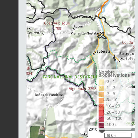
Nombre
d'observations
0– 1
1– 2
2– 5
5– 10
10– 20
20– 50
50– 100
100+
2010
10 km