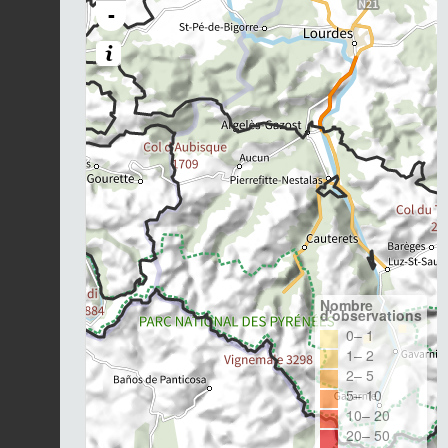
-
Nombre
d'observations
0– 1
1– 2
2– 5
5– 10
10– 20
20– 50