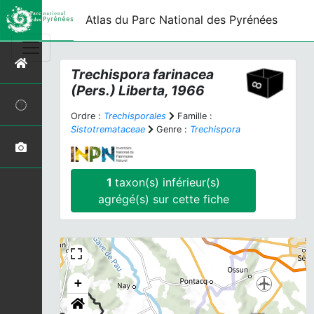
Atlas du Parc National des Pyrénées
Trechispora farinacea
(Pers.) Liberta, 1966
Ordre :
Trechisporales
Famille :
Sistotremataceae
Genre :
Trechispora
1
taxon(s) inférieur(s)
agrégé(s) sur cette fiche
+