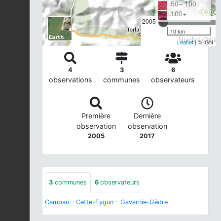
50– 100
100+
2005
10 km
Nombre d'observ
Leaflet
| © IGN
4
3
6
observations
communes
observateurs
Première
Dernière
observation
observation
2005
2017
3
communes
6
observateurs
Campan
-
Cette-Eygun
-
Gavarnie-Gèdre