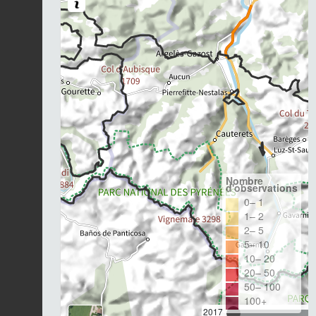
Nombre
d'observations
0– 1
1– 2
2– 5
5– 10
10– 20
20– 50
50– 100
100+
2017