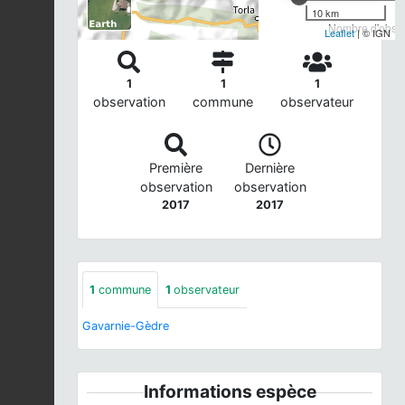
10 km
Nombre d'observ
Leaflet
| © IGN
1
1
1
observation
commune
observateur
Première
Dernière
observation
observation
2017
2017
1
commune
1
observateur
Gavarnie-Gèdre
Informations espèce