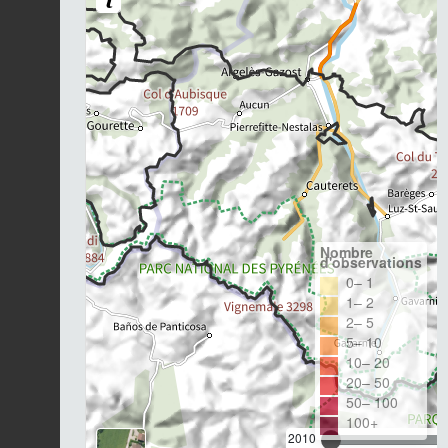
Nombre
d'observations
0– 1
1– 2
2– 5
5– 10
10– 20
20– 50
50– 100
100+
2010