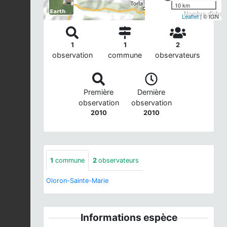
10 km
Nombre d'observ
Leaflet
| © IGN
1
1
2
observation
commune
observateurs
Première
Dernière
observation
observation
2010
2010
1
commune
2
observateurs
Oloron-Sainte-Marie
Informations espèce