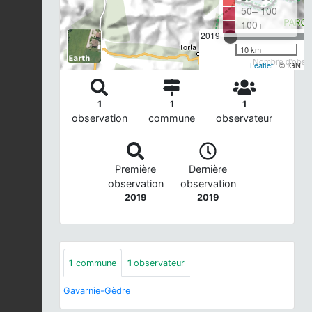
50– 100
100+
2019
10 km
Nombre d'observ
Leaflet
| © IGN
1
1
1
observation
commune
observateur
Première
Dernière
observation
observation
2019
2019
1
commune
1
observateur
Gavarnie-Gèdre