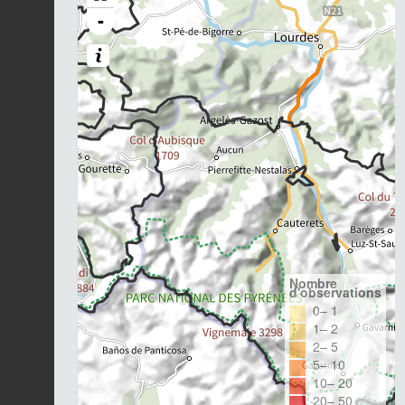
-
Nombre
d'observations
0– 1
1– 2
2– 5
5– 10
10– 20
20– 50