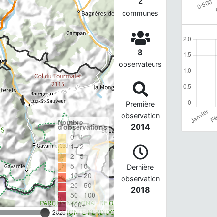
2
communes
8
observateurs
Première
observation
Nombre
d'observations
2014
0– 1
1– 2
2– 5
5– 10
Dernière
10– 20
observation
20– 50
2018
50– 100
100+
2026