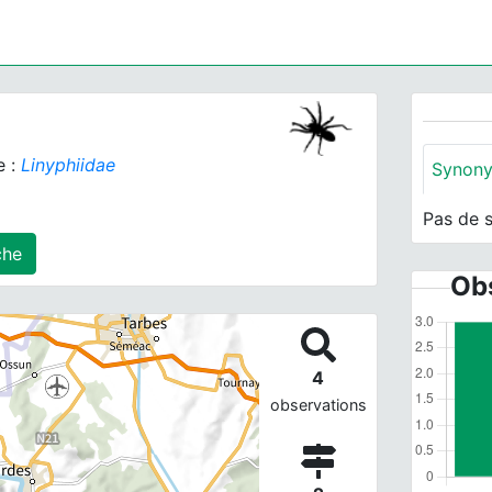
e :
Linyphiidae
Synon
Pas de 
 agrégé(s) sur cette fiche
Obs
4
observations