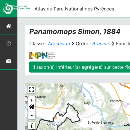
Atlas du Parc National des Pyrénées
Panamomops
Simon, 1884
Classe :
Arachnida
Ordre :
Araneae
Famill
1
taxon(s) inférieur(s)
+
-