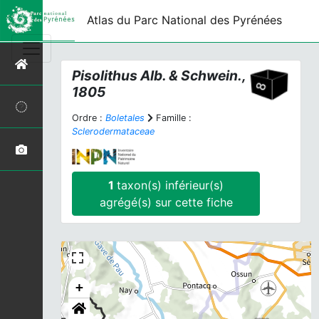
Atlas du Parc National des Pyrénées
Pisolithus
Alb. & Schwein.,
1805
Ordre :
Boletales
Famille :
Sclerodermataceae
1
taxon(s) inférieur(s)
agrégé(s) sur cette fiche
+