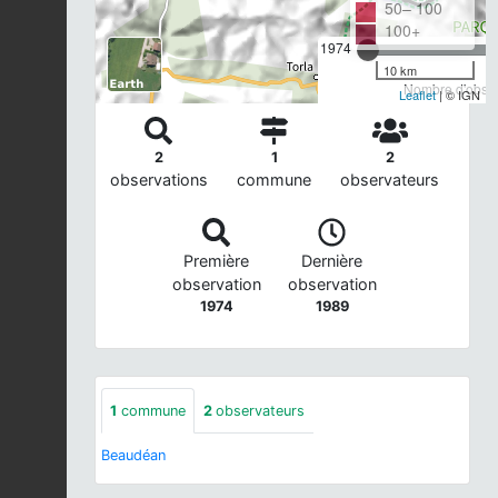
50– 100
100+
1974
10 km
Nombre d'observ
Leaflet
| © IGN
2
1
2
observations
commune
observateurs
Première
Dernière
observation
observation
1974
1989
1
commune
2
observateurs
Beaudéan