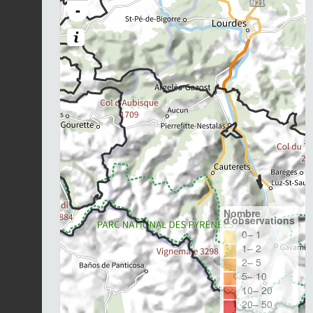
-
Nombre
d'observations
0– 1
1– 2
2– 5
5– 10
10– 20
20– 50