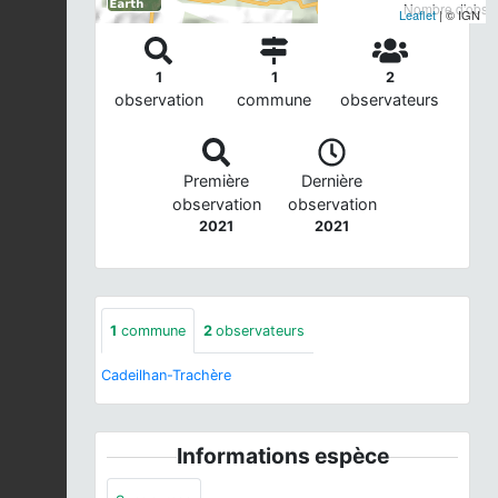
Nombre d'observ
Leaflet
| © IGN
1
1
2
observation
commune
observateurs
Première
Dernière
observation
observation
2021
2021
1
commune
2
observateurs
Cadeilhan-Trachère
Informations espèce