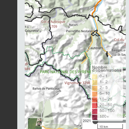
Nombre
d'observations
0– 1
1– 2
2– 5
5– 10
10– 20
20– 50
50– 100
100+
2021
10 km