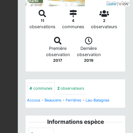
Nombre d'observ
Leaflet
| © IGN
11
4
2
observations
communes
observateurs
Première
Dernière
observation
observation
2017
2019
4
communes
2
observateurs
Accous
-
Beaucens
-
Ferrières
-
Lau-Balagnas
Informations espèce