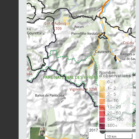
Nombre
d'observations
0– 1
1– 2
2– 5
5– 10
10– 20
20– 50
50– 100
100+
2017
10 km