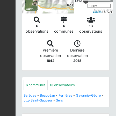
1842
10 km
Nombre d'observ
Leaflet
| © IGN
6
6
13
observations
communes
observateurs
Première
Dernière
observation
observation
1842
2018
6
communes
13
observateurs
Barèges
-
Beaudéan
-
Ferrières
-
Gavarnie-Gèdre
-
Luz-Saint-Sauveur
-
Sers