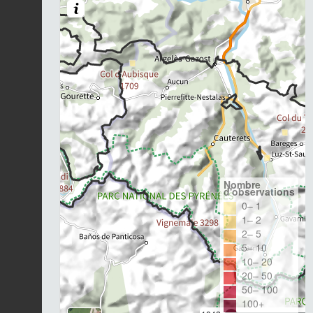
Nombre
d'observations
0– 1
1– 2
2– 5
5– 10
10– 20
20– 50
50– 100
100+