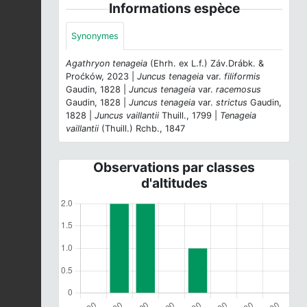
Informations espèce
Synonymes
Agathryon tenageia
(Ehrh. ex L.f.) Záv.Drábk. &
Proćków, 2023 |
Juncus tenageia
var.
filiformis
Gaudin, 1828 |
Juncus tenageia
var.
racemosus
Gaudin, 1828 |
Juncus tenageia
var.
strictus
Gaudin,
1828 |
Juncus vaillantii
Thuill., 1799 |
Tenageia
vaillantii
(Thuill.) Rchb., 1847
Observations par classes
d'altitudes